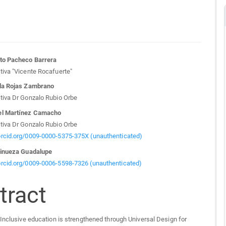
n
to Pacheco Barrera
iva "Vicente Rocafuerte"
cle
la Rojas Zambrano
tiva Dr Gonzalo Rubio Orbe
tent
el Martínez Camacho
tiva Dr Gonzalo Rubio Orbe
/orcid.org/0009-0000-5375-375X (unauthenticated)
Vinueza Guadalupe
/orcid.org/0009-0006-5598-7326 (unauthenticated)
tract
Inclusive education is strengthened through Universal Design for