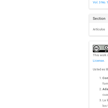
Det
Vol. 3 No. 
Section
Artículos
This work 
License
.
Usted es li
Com
for
Ada
cua
La 
los 