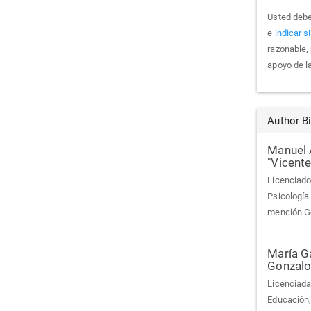
Usted deb
e
indicar 
razonable,
apoyo de la
Author B
Manuel 
"Vicente
Licenciado
Psicología
mención G
María G
Gonzalo
Licenciada
Educación