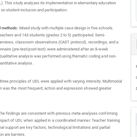
). This study analyzes its implementation in elementary education
 on student inclusion and participation.
d methods:
Mixed study with multiple case design in five schools.
achers and 143 students (grades 2 to 5) participated. Semi-
terviews, classroom observations (CAST protocol), recordings, and a
onnaire (pre-test/post-test) were administered after an 8-week
 Qualitative analysis was performed using thematic coding and non-
antitative analysis.
three principles of UDL were applied with varying intensity. Multimodal
n was the most frequent; action and expression showed greater
he findings are consistent with previous meta-analyses confirming
impact of UDL when applied in a coordinated manner. Teacher training
nal support are key factors; technological limitations and partial
n are barriers.