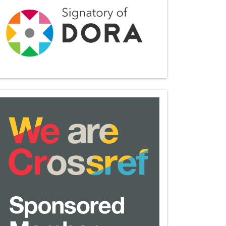
we-
are-
crossref