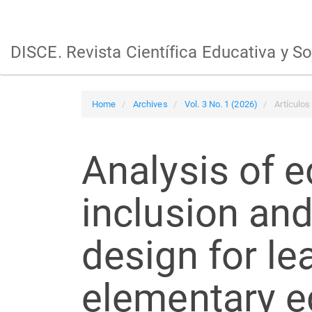
Main
Navigation
Main
DISCE. Revista Científica Educativa y So
Content
Sidebar
Home
Archives
Vol. 3 No. 1 (2026)
Artículos
Analysis of e
inclusion and
design for le
elementary e