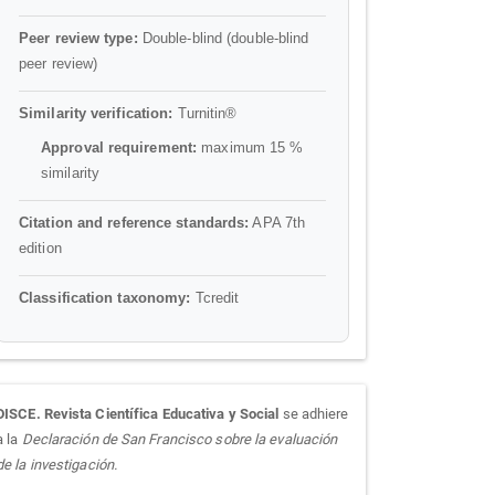
Peer review type:
Double-blind (double-blind
peer review)
Similarity verification:
Turnitin®
Approval requirement:
maximum 15 %
similarity
Citation and reference standards:
APA 7th
edition
Classification taxonomy:
Tcredit
sora
DISCE. Revista Científica Educativa y Social
se adhiere
a la
Declaración de San Francisco sobre la evaluación
de la investigación.