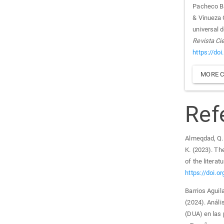
Pacheco Bar
& Vinueza 
universal 
Revista Cie
https://do
MORE C
Ref
Almeqdad, Q. 
K. (2023). Th
of the litera
https://doi.
Barrios Aguila
(2024). Análi
(DUA) en las