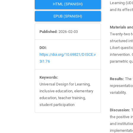
Learning (UDL
HTML (SPANISH)
and its effect
EPUB (SPANISH)
Materials an
Published:
2026-02-03
Twenty-two te
structured in
DOI:
Likert questi
https://doi.org/10.69821/DISCE.v
intervention.
3i1.76
parametric qu
Keywords:
Results:
The 
Universal Design for Learning,
representatio
inclusive education, elementary
variability.
education, teacher training,
student participation
Discussion:
T
the positive 
and institutio
implementatio