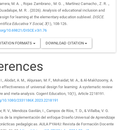
rera, M. A. ., Rojas Zambrano , M. G. ., Martínez Camacho , Z. R. .,
Guadalupe, M. R. . (2026). Analysis of educational inclusion and
design for learning at the elementary education sublevel.
DISCE.
ntífica Educativa Y Social
,
3
(1), 108-126.
i.org/10.69821/DISCE.v3i1.76
ITATION FORMATS
DOWNLOAD CITATION
erences
I., Alodat, A. M., Alquraan, M. F., Mohaidat, M. A., & Al-Makhzoomy, A.
e effectiveness of universal design for learning: A systematic review
ture and meta-analysis. Cogent Education, 10(1), Article 2218191.
org/10.1080/2331186X.2023.2218191
r, R. V., Mendoza Gavilán, I., Campos de Ríos, T. D., & Villalba, V. G.
sis de la implementación del enfoque Diseño Universal de Aprendizaje
 prácticas pedagógicas. AULA PYAHU: Revista de Formación Docente