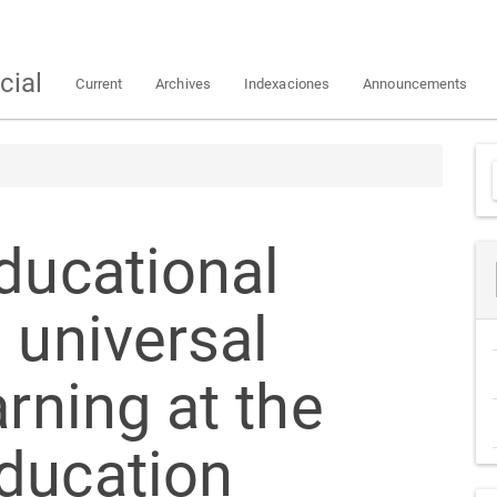
cial
Current
Archives
Indexaciones
Announcements
ducational
 universal
arning at the
ducation