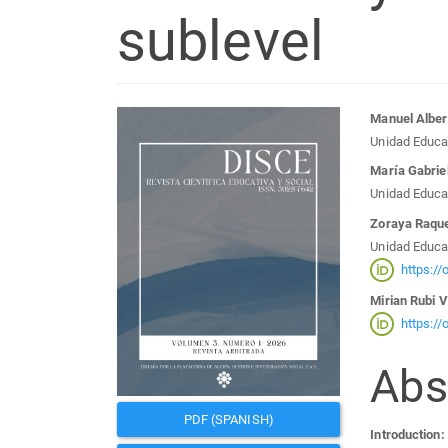
sublevel
Article
Mai
Manuel Alber
Unidad Educat
Sidebar
Arti
María Gabrie
Unidad Educa
Con
Zoraya Raqu
Unidad Educa
https:/
Mirian Rubi 
https:/
Abs
PDF (SPANISH)
Introduction: