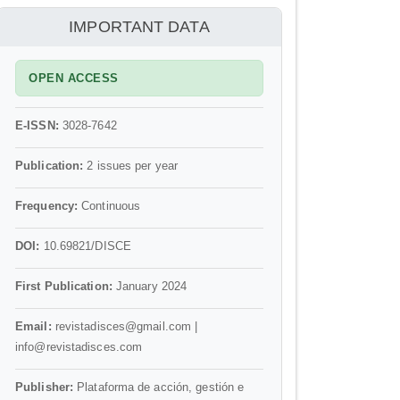
información
IMPORTANT DATA
OPEN ACCESS
E-ISSN:
3028-7642
Publication:
2 issues per year
Frequency:
Continuous
DOI:
10.69821/DISCE
First Publication:
January 2024
Email:
revistadisces@gmail.com |
info@revistadisces.com
Publisher:
Plataforma de acción, gestión e