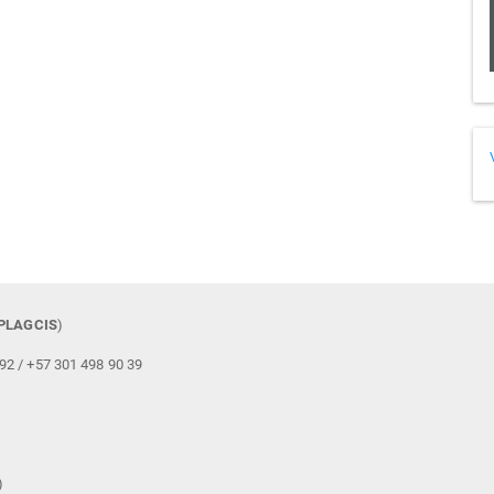
PLAGCIS
)
892 / +57 301 498 90 39
)