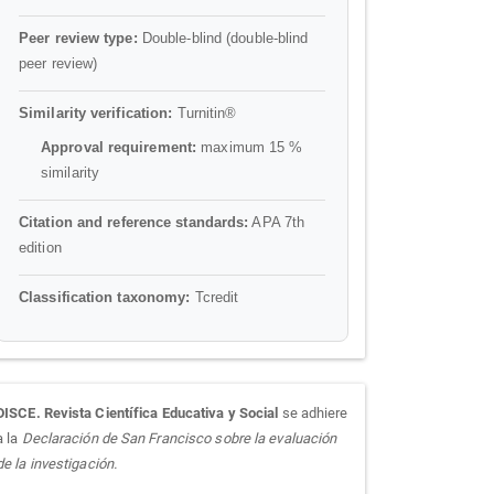
Peer review type:
Double-blind (double-blind
peer review)
Similarity verification:
Turnitin®
Approval requirement:
maximum 15 %
similarity
Citation and reference standards:
APA 7th
edition
Classification taxonomy:
Tcredit
sora
DISCE. Revista Científica Educativa y Social
se adhiere
a la
Declaración de San Francisco sobre la evaluación
de la investigación.