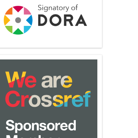
we-
are-
crossref