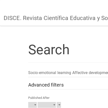
Main
Navigation
Main
DISCE. Revista Científica Educativa y So
Content
Sidebar
Search
Search
articles
for
Advanced filters
Published After