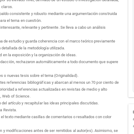
 claros.
paldo consistente y robusto mediante una argumentación construida
 para el tema en cuestión.
nteresante, relevante y pertinente. Se lleva a cabo un análisis
a de estudio y guarda coherencia con el marco teórico previamente
detallada de la metodología utilizada.
ad en la exposición y la organización de ideas.
 redacción, rechazaron automáticamente a todo documento que supere
es o nuevas tesis sobre el tema (Originalidad).
tes referencias bibliográficas y abarcan al menos un 70 por ciento de
rioridad a referencias actualizadas en revistas de medio y alto
s, Web of Science.
el artículo y recapitular las ideas principales discutidas.
la Revista.
el texto mediante casillas de comentarios o resaltados con color
ión y modificaciones antes de ser remitidos al autor(es). Asimismo, se