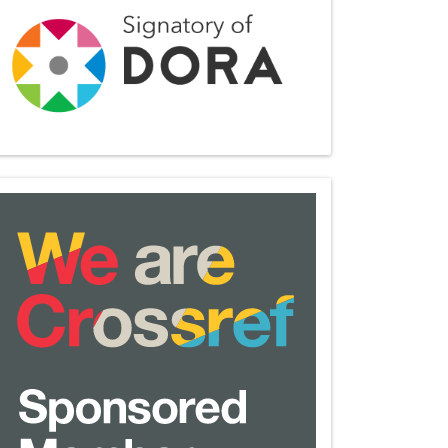
we-
are-
crossref