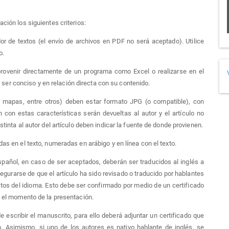
ción los siguientes criterios:
or de textos (el envío de archivos en PDF no será aceptado). Utilice
o.
ovenir directamente de un programa como Excel o realizarse en el
be ser conciso y en relación directa con su contenido.
s, mapas, entre otros) deben estar formato JPG (o compatible), con
 con estas características serán devueltas al autor y el artículo no
tinta al autor del artículo deben indicar la fuente de donde provienen.
as en el texto, numeradas en arábigo y en línea con el texto.
spañol, en caso de ser aceptados, deberán ser traducidos al inglés a
gurarse de que el artículo ha sido revisado o traducido por hablantes
tos del idioma. Esto debe ser confirmado por medio de un certificado
n el momento de la presentación.
 escribir el manuscrito, para ello deberá adjuntar un certificado que
. Asimismo, si uno de los autores es nativo hablante de inglés, se