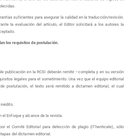
blecidas.
rantías suficientes para asegurar la calidad en la traducción/revisión.
te la evaluación del artículo, el Editor solicitará a los autores la
aceptado.
an los requisitos de postulación.
le publicación en la RCSI deberán remitir –completa y en su versión
isitos legales para el sometimiento. Una vez que el equipo editorial
e postulación, el texto será remitido a dictamen editorial, el cual
 inédito.
 el Enfoque y alcance de la revista.
or el Comité Editorial para detección de plagio (iThenticate), sólo
etapas del dictamen editorial.