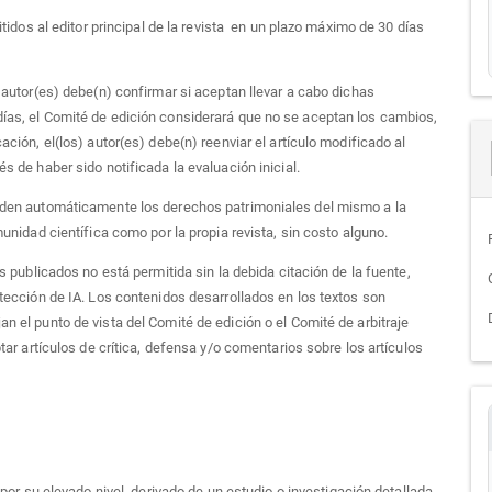
itidos al editor principal de la revista en un plazo máximo de 30 días
) autor(es) debe(n) confirmar si aceptan llevar a cabo dichas
días, el Comité de edición considerará que no se aceptan los cambios,
ación, el(los) autor(es) debe(n) reenviar el artículo modificado al
s de haber sido notificada la evaluación inicial.
ceden automáticamente los derechos patrimoniales del mismo a la
munidad científica como por la propia revista, sin costo alguno.
es publicados no está permitida sin la debida citación de la fuente,
etección de IA. Los contenidos desarrollados en los textos son
n el punto de vista del Comité de edición o el Comité de arbitraje
ptar artículos de crítica, defensa y/o comentarios sobre los artículos
por su elevado nivel, derivado de un estudio o investigación detallada,