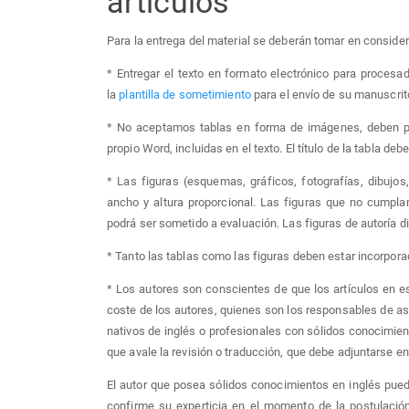
artículos
Para la entrega del material se deberán tomar en considera
* Entregar el texto en formato electrónico para procesad
la
plantilla de sometimiento
para el envío de su manuscrit
* No aceptamos tablas en forma de imágenes, deben pr
propio Word, incluidas en el texto. El título de la tabla de
* Las figuras (esquemas, gráficos, fotografías, dibujo
ancho y altura proporcional. Las figuras que no cumplan
podrá ser sometido a evaluación. Las figuras de autoría dis
* Tanto las tablas como las figuras deben estar incorporad
* Los autores son conscientes de que los artículos en e
coste de los autores, quienes son los responsables de ase
nativos de inglés o profesionales con sólidos conocimien
que avale la revisión o traducción, que debe adjuntarse e
El autor que posea sólidos conocimientos en inglés puede
confirme su experticia en el momento de la postulación