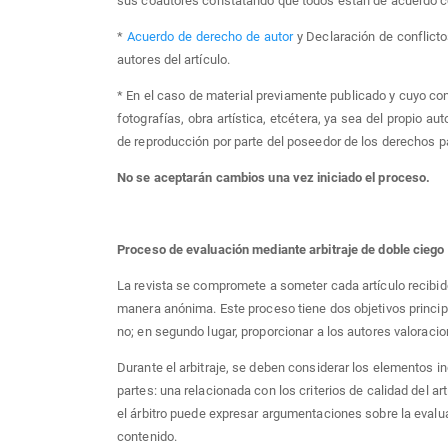
sus coautores constatando que todos están de acuerdo c
*
Acuerdo de derecho de autor
y Declaración de conflicto
autores del artículo.
* En el caso de material previamente publicado y cuyo co
fotografías, obra artística, etcétera, ya sea del propio a
de reproducción por parte del poseedor de los derechos p
No se aceptarán cambios una vez iniciado el proceso.
Proceso de evaluación mediante arbitraje de doble ciego
La revista se compromete a someter cada artículo recibido
manera anónima. Este proceso tiene dos objetivos principal
no; en segundo lugar, proporcionar a los autores valorac
Durante el arbitraje, se deben considerar los elementos in
partes: una relacionada con los criterios de calidad del art
el árbitro puede expresar argumentaciones sobre la eval
contenido.