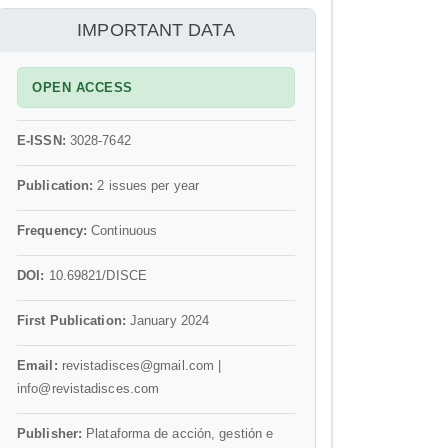
información
IMPORTANT DATA
OPEN ACCESS
E-ISSN:
3028-7642
Publication:
2 issues per year
Frequency:
Continuous
DOI:
10.69821/DISCE
First Publication:
January 2024
Email:
revistadisces@gmail.com |
info@revistadisces.com
Publisher:
Plataforma de acción, gestión e