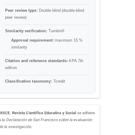
Peer review type:
Double-blind (double-blind
peer review)
Similarity verification:
Turnitin®
Approval requirement:
maximum 15 %
similarity
Citation and reference standards:
APA 7th
edition
Classification taxonomy:
Tcredit
sora
DISCE. Revista Científica Educativa y Social
se adhiere
a la
Declaración de San Francisco sobre la evaluación
de la investigación.