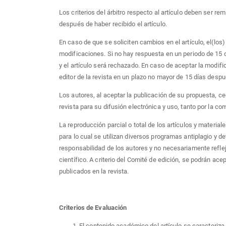
Los criterios del árbitro respecto al artículo deben ser rem
después de haber recibido el artículo.
En caso de que se soliciten cambios en el artículo, el(los
modificaciones. Si no hay respuesta en un periodo de 15 
y el artículo será rechazado. En caso de aceptar la modific
editor de la revista en un plazo no mayor de 15 días despué
Los autores, al aceptar la publicación de su propuesta, 
revista para su difusión electrónica y uso, tanto por la co
La reproducción parcial o total de los artículos y material
para lo cual se utilizan diversos programas antiplagio y d
responsabilidad de los autores y no necesariamente refleja
científico. A criterio del Comité de edición, se podrán ace
publicados en la revista.
Criterios de Evaluación
El contenido académico del artículo se caracteriza 