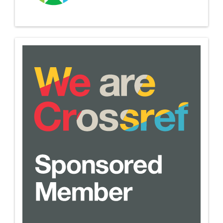
we-
are-
crossref