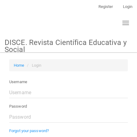
Main
Register
Login
Navigation
Main
Toggl
Content
naviga
Sidebar
DISCE. Revista Científica Educativa y
Social
Home
Login
Username
Password
Forgot your password?