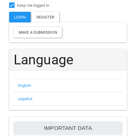
Keep me logged in
LOGIN
REGISTER
Make
MAKE A SUBMISSION
a
Submission
Language
English
español
información
IMPORTANT DATA