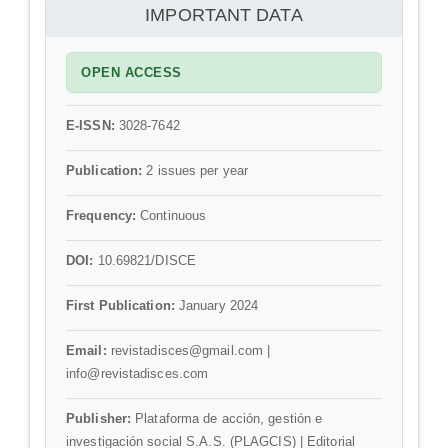
información
IMPORTANT DATA
OPEN ACCESS
E-ISSN:
3028-7642
Publication:
2 issues per year
Frequency:
Continuous
DOI:
10.69821/DISCE
First Publication:
January 2024
Email:
revistadisces@gmail.com |
info@revistadisces.com
Publisher:
Plataforma de acción, gestión e
investigación social S.A.S. (PLAGCIS) | Editorial