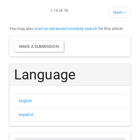
1-10 of 76
Next
→
You may also
start an advanced similarity search
for this article.
Make
MAKE A SUBMISSION
a
Submission
Language
English
español