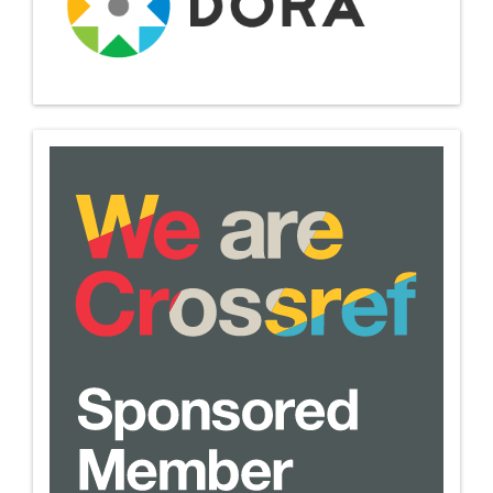
we-
are-
crossref