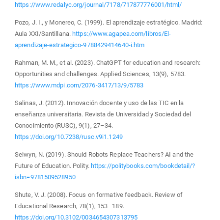
https://www.redalyc.org/journal/7178/717877776001/html/
Pozo, J. I., y Monereo, C. (1999). El aprendizaje estratégico. Madrid:
Aula XXI/Santillana.
https://www.agapea.com/libros/El-
aprendizaje-estrategico-9788429414640-i.htm
Rahman, M. M., et al. (2023). ChatGPT for education and research:
Opportunities and challenges. Applied Sciences, 13(9), 5783.
https://www.mdpi.com/2076-3417/13/9/5783
Salinas, J. (2012). Innovación docente y uso de las TIC en la
enseñanza universitaria. Revista de Universidad y Sociedad del
Conocimiento (RUSC), 9(1), 27–34.
https://doi.org/10.7238/rusc.v9i1.1249
Selwyn, N. (2019). Should Robots Replace Teachers? AI and the
Future of Education. Polity.
https://politybooks.com/bookdetail/?
isbn=9781509528950
Shute, V. J. (2008). Focus on formative feedback. Review of
Educational Research, 78(1), 153–189.
https://doi.org/10.3102/0034654307313795