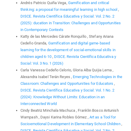
Andrés Patricio Quiña Vega,
Gamification and critical
thinking: a proposal for meaningful learning in high school
,
DISCE. Revista Científica Educativa y Social: Vol. 2 No. 2
(2025): ducation in Transition: Challenges and Opportunities
in Contemporary Contexts
Katty de las Mercedes Cárate Ronquillo , Stefany Ariana
Cedeño Granda,
Gamification and digital game-based
learning for the development of social-emotional skills in
children aged 6-10
,
DISCE. Revista Científica Educativa y
Social: Vol. 3 No. 1 (2026)
Carla Vanessa Cedeño Celorio, Gloria Alba Quijia Lema ,
Alexandra Isabel Terán Reyes ,
Emerging Technologies in the
Classroom: Challenges and Opportunities for Educators
,
DISCE. Revista Científica Educativa y Social: Vol. 1 No. 2
(2024): Knowledge Without Limits: Education in an
Interconnected World
Cindy Beatriz Minchala Machuca , Franklin Bosco Antunish
Wampash , Daysi Karina Robles Gómez ,
Art as a Tool for
Socioemotional Development in Elementary School Children
,
DISCE. Revista Científica Educativa y Social: Vol. 2 No. 2