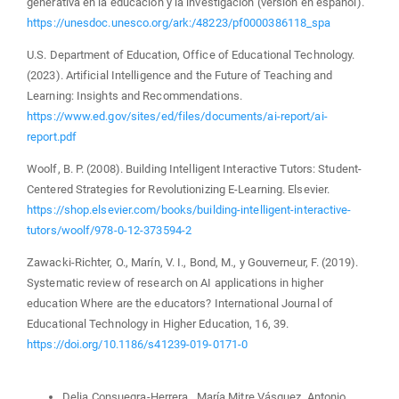
generativa en la educación y la investigación (versión en español).
https://unesdoc.unesco.org/ark:/48223/pf0000386118_spa
U.S. Department of Education, Office of Educational Technology.
(2023). Artificial Intelligence and the Future of Teaching and
Learning: Insights and Recommendations.
https://www.ed.gov/sites/ed/files/documents/ai-report/ai-
report.pdf
Woolf, B. P. (2008). Building Intelligent Interactive Tutors: Student-
Centered Strategies for Revolutionizing E-Learning. Elsevier.
https://shop.elsevier.com/books/building-intelligent-interactive-
tutors/woolf/978-0-12-373594-2
Zawacki-Richter, O., Marín, V. I., Bond, M., y Gouverneur, F. (2019).
Systematic review of research on AI applications in higher
education Where are the educators? International Journal of
Educational Technology in Higher Education, 16, 39.
https://doi.org/10.1186/s41239-019-0171-0
Similar Articles
Delia Consuegra-Herrera , María Mitre Vásquez, Antonio