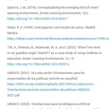
Spector, J. M. (2014). Conceptualizing the emerging field of smart
learning environments. Smart Learning Environments, 1(2).
https://doi.org/10.1186/s40561-014-0002-7
Stake, R. E. (1999). Investigación con estudio de casos. Madrid:
Morata.
https://biblat.unam.mx/hevila/Revistacomplutensedeeducacion/1999/vo
Tlili, A., Shehata, B., Adarkwah, M. A., et al. (2023). What if the devil
is my guardian angel: ChatGPT as a case study of using chatbots in
education. Smart Learning Environments, 10, 15.
https://doi.org/10.1186/s40561-023-00237-x
UNESCO. (2021). IA y educación: Orientaciones para los
responsables de las políticas (versión en español).
https://intef.es/wp-content/uploads/2021/04/IA-y-educacion.-
Orientaciones-para-los-responsables-de-politicas-UNESCO-
2021.pdf
UNESCO. (2023). Orientaciones para la inteligencia artificial