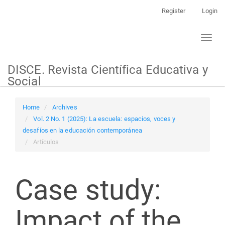
Main
Register
Login
Navigation
Main
Toggl
Content
naviga
Sidebar
DISCE. Revista Científica Educativa y
Social
Home
Archives
Vol. 2 No. 1 (2025): La escuela: espacios, voces y
desafíos en la educación contemporánea
Artículos
Case study:
Impact of the