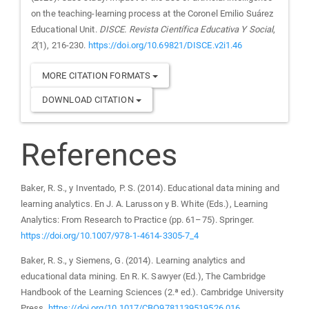
on the teaching-learning process at the Coronel Emilio Suárez
Educational Unit.
DISCE. Revista Científica Educativa Y Social
,
2
(1), 216-230.
https://doi.org/10.69821/DISCE.v2i1.46
MORE CITATION FORMATS
DOWNLOAD CITATION
References
Baker, R. S., y Inventado, P. S. (2014). Educational data mining and
learning analytics. En J. A. Larusson y B. White (Eds.), Learning
Analytics: From Research to Practice (pp. 61–75). Springer.
https://doi.org/10.1007/978-1-4614-3305-7_4
Baker, R. S., y Siemens, G. (2014). Learning analytics and
educational data mining. En R. K. Sawyer (Ed.), The Cambridge
Handbook of the Learning Sciences (2.ª ed.). Cambridge University
Press.
https://doi.org/10.1017/CBO9781139519526.016