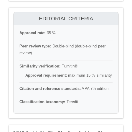
ithenticate
EDITORIAL CRITERIA
Approval rate:
35 %
Peer review type:
Double-blind (double-blind peer
review)
Similarity verification:
Turnitin®
Approval requirement:
maximum 15 % similarity
Citation and reference standards:
APA 7th edition
Classification taxonomy:
Tcredit