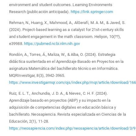
environment and student outcomes. Learning Environments
Research (publicación anticipada).
https://link.springer.com
Rehman, N., Huang, X., Mahmood, A., AlGerafi, M. A. M., & Javed, S.
(2024). Project-based learning as a catalyst for 21st-century skills
and student engagement in the math classroom. Heliyon, 10(??),
e39988.
https://pubmed.ncbi.nlm.nih.gov
Rondón, A., Torres, Á., Maliza, W., & Alba, O. (2024). Estrategia
didáctica sustentada en el Aprendizaje Basado en Proyectos en la
asignatura Matemática del bachillerato técnico en Informática.
MQRInvestigar, 8(3), 3942-3965.
https://www.investigarmqr.com/ojs/index.php/mqr/article/download/16
Ruiz, E. L. T., Anchundia, J. D. A., & Nieves, C. H. F. (2024).
Aprendizaje basado en proyectos (ABP) y su impacto en la
adquisición de competencias digitales en educación básica y
bachillerato. Neosapiencia. Revista especializada en Ciencias de la
Educación, 2(1), 11-28.
https://neosapiencia.com/index.php/neosapiencia/article/download/3/9