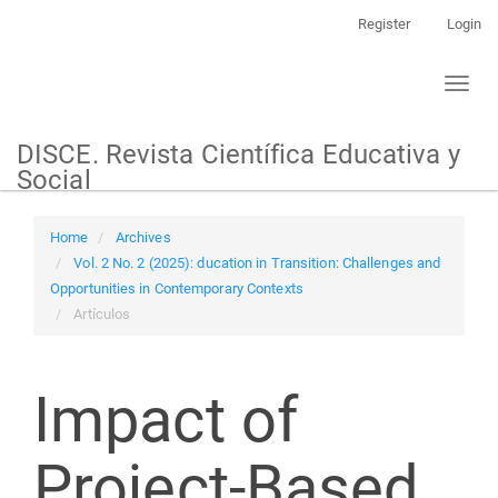
Main
Register
Login
Navigation
Main
Toggl
Content
naviga
Sidebar
DISCE. Revista Científica Educativa y
Social
Home
Archives
Vol. 2 No. 2 (2025): ducation in Transition: Challenges and
Opportunities in Contemporary Contexts
Artículos
Impact of
Project-Based