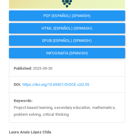
PDF (ESPAÑOL) (SPANISH)
HTML (ESPAÑOL) (SPANISH)
EPUB (ESPAÑOL) (SPANISH)
INFOGRAFÍA (SPANISH)
Published:
2025-09-30
DOI:
https://doi.org/10.69821/DISCE.v2i2.55
Keywords:
Project-based learning, secondary education, mathematics,
problem solving, critical thinking
Laura Anais López Chila