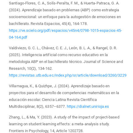
Santiago-Flores, C. A., Solís-Peralta, F. M., & Huerta-Patraca, G. A.
(2024). Aprendizaje basado en problemas (ABP) como estrategia
socioemocional: un enfoque para la autogestión de emociones en
bachillerato. Revista Espacios, 45(4), 164-178.
https://ve.scielo.org/pdf/espacios/v45n4/0798-1015-espacios-45-
04-164.pdf
Valdiviezo, G. C. L., Chávez, C. E. J., León, B. L. A., & Rangel, D. R.
(2025). Inteligencia artificial como recurso educativo en la
metodologia ABP en el bachillerato técnico. Journal of Science and
Research, 10(2), 134-162.
https://revistas.utb.edu.ec/index.php/sr/article/download/3260/3229
Villamagua, K., & Quizhpe, J. (2024). Aprendizaje basado en
proyectos para el desarrollo de competencias matemáticas en la
educación escolar. Ciencia Latina Revista Científica
Multidisciplinar, 8(2), 6357–6377.
https://dialnet.unirioja.es
Zhang, L., & Ma, Y. (2023). A study of the impact of project-based
learning on student learning effects: a meta-analysis study.
Frontiers in Psychology, 14, Article 1202728.