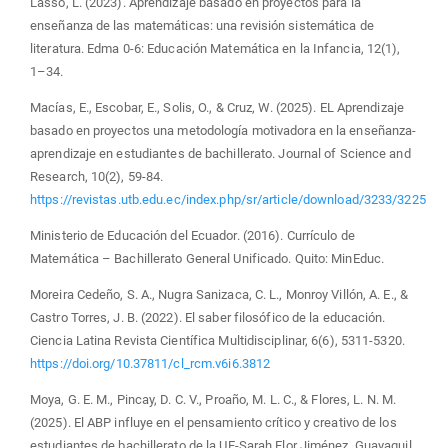
Lasso, L. (2023). Aprendizaje basado en proyectos para la
enseñanza de las matemáticas: una revisión sistemática de
literatura. Edma 0-6: Educación Matemática en la Infancia, 12(1),
1–34.
Macías, E., Escobar, E., Solis, O., & Cruz, W. (2025). EL Aprendizaje
basado en proyectos una metodología motivadora en la enseñanza-
aprendizaje en estudiantes de bachillerato. Journal of Science and
Research, 10(2), 59-84.
https://revistas.utb.edu.ec/index.php/sr/article/download/3233/3225
Ministerio de Educación del Ecuador. (2016). Currículo de
Matemática – Bachillerato General Unificado. Quito: MinEduc.
Moreira Cedeño, S. A., Nugra Sanizaca, C. L., Monroy Villón, A. E., &
Castro Torres, J. B. (2022). El saber filosófico de la educación.
Ciencia Latina Revista Científica Multidisciplinar, 6(6), 5311-5320.
https://doi.org/10.37811/cl_rcm.v6i6.3812
Moya, G. E. M., Pincay, D. C. V., Proaño, M. L. C., & Flores, L. N. M.
(2025). El ABP influye en el pensamiento crítico y creativo de los
estudiantes de bachillerato de la UE-Sarah Flor Jiménez, Guayaquil,