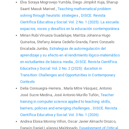
Elva Soraya Mogrovejo Yumbla, Diego Jimpikit Kuja, Sharup
Saant Masuk Marivel ,
Teaching mathematical problem
solving through heuristic strategies
,
DISCE. Revista
Científica Educativa y Social: Vol. 2 No. 1 (2025): La escuela:
espacios, voces y desafíos en la educación contemporánea
Mirian Rubi Vinueza Guadalupe, Maritza Johanna Hugo
Quinatoa, Stefany Ariana Cedeño Granda, Fanni Conzuelo
Encalada Jumbo,
Estrategias de autorregulación del
aprendizaje y su efecto en el rendimiento lógico-matemático
en estudiantes de básica media
,
DISCE. Revista Científica
Educativa y Social: Vol. 2 No. 2 (2025): ducation in
Transition: Challenges and Opportunities in Contemporary
Contexts
Delia Consuegra-Herrera , María Mitre Vásquez, Antonio
José Sucre Medina, José Antonio Murillo Tuñón,
Teacher
training in computer science applied to teaching: skills,
barriers, policies and emerging challenges
,
DISCE. Revista
Científica Educativa y Social: Vol. 3 No. 1 (2026)
Andrea Eloisa Monroy Villon, Oscar Javier Almachi Orozco,
Darwin Daniel Lalangui Maldonado,
Development of Critical