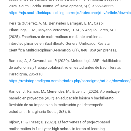
2025. South Florida Journal of Development, 6(7), e5559-e5559.
https://ojs.southfloridapublishing.com/ojs/index.php/jdev/article/down
Peralta Gutiérrez, A. M., Benavides Barragán, E. M., Caspi
Pilamunga, L. M., Moyano Verdezoto, H. M., & Angulo Flores, M. E.
(2025). Enseñanza de matemáticas mediante problemas
interdisciplinarios en Bachillerato General Unificado. Revista
Científica Multidisciplinar G-Nerando, 6(1), 848–859 (en prensa).
Ramírez, A., & Covarrubias, P. (2020). Metodología ABP: Habilidades
de autonomía y trabajo colaborativo en estudiantes de bachillerato.
Paradigma, 286-310.
https://revistaparadigma.com.br/index.php/paradigma/article/download
Ramos, J., Ramos, M., Menéndez, M., & Len, J. (2025). Aprendizaje
basado en proyectos (ABP) en educación básica y bachillerato:
Revisión de su impacto en la motivación y el desempeño
estudiantil. Imaginario Social, 8(3), 6.
Rijken, P., & Fraser, B. (2023). Effectiveness of project-based
mathematics in first-year high school in terms of learning